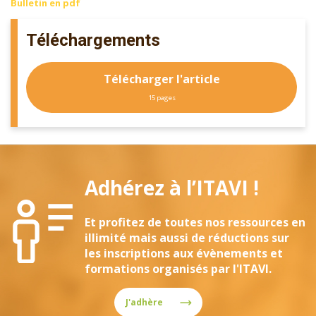
Bulletin en pdf
Téléchargements
Télécharger l'article
15 pages
Adhérez à l’ITAVI !
Et profitez de toutes nos ressources en
illimité mais aussi de réductions sur
les inscriptions aux évènements et
formations organisés par l'ITAVI.
J'adhère