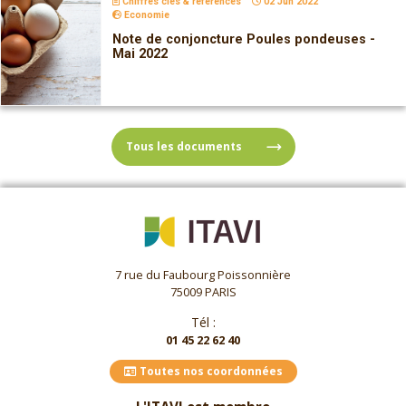
Chiffres clés & références
02 Jun 2022
Economie
Note de conjoncture Poules pondeuses -
Mai 2022
Tous les documents
7 rue du Faubourg Poissonnière
75009 PARIS
Tél :
01 45 22 62 40
Toutes nos coordonnées