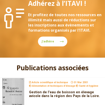
Adhérez à l’ITAVI !
Et profitez de toutes nos ressources en
illimité mais aussi de réductions sur
les inscriptions aux évènements et
formations organisés par l'ITAVI.
J'adhère
Publications associées
Article scientifique et technique
01 Mar 2001
Alimentation et techniques d'élevage
Santé et hygiène
Gestion de l'eau de boisson en élevage
avicole dans la région des Pays de la Loire.