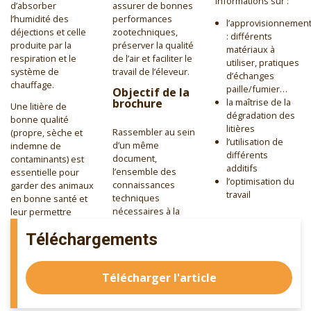
informations sur :
d’absorber
assurer de bonnes
l’humidité des
performances
l’approvisionnemen
déjections et celle
zootechniques,
: différents
produite par la
préserver la qualité
matériaux à
respiration et le
de l’air et faciliter le
utiliser, pratiques
système de
travail de l’éleveur.
d’échanges
chauffage.
paille/fumier…
Objectif de la
la maîtrise de la
brochure
Une litière de
dégradation des
bonne qualité
litières
Rassembler au sein
(propre, sèche et
l’utilisation de
d’un même
indemne de
différents
document,
contaminants) est
additifs
l’ensemble des
essentielle pour
l’optimisation du
connaissances
garder des animaux
travail
techniques
en bonne santé et
nécessaires à la
leur permettre
Téléchargements
Télécharger l'article