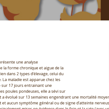
 présente une analyse
 la forme chronique et aigue de la
en dans 2 types d’élevage, celui du
e. La maladie est apparue chez les
é sur 17 jours entrainant une
es poules pondeuses, elle a sévi sur
t a évolué sur 13 semaines engendrant une mortalité moyenn
 et aucun symptôme général ou de signe d’atteinte nerveus
cipalement mises en évidence dans le foie et la rate (avec 