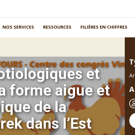
NOS SERVICES
RESSOURCES
FILIÈRES EN CHIFFRES
T
tiologiques et
Ar
la forme aigue et
A
ique de la
ek dans l’Est