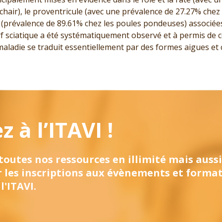
chair), le proventricule (avec une prévalence de 27.27% chez
e (prévalence de 89.61% chez les poules pondeuses) associées
rf sciatique a été systématiquement observé et à permis de c
maladie se traduit essentiellement par des formes aigues et
 à l’ITAVI !
 toutes nos ressources en illimité mais aussi
r les inscriptions aux évènements et forma
l'ITAVI.