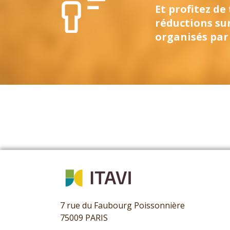
Et profitez de
réductions su
organisés par 
7 rue du Faubourg Poissonnière
75009 PARIS