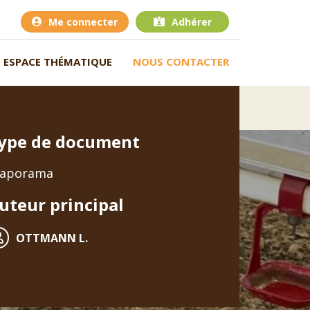
Me connecter
Adhérer
ESPACE THÉMATIQUE
NOUS CONTACTER
ype de document
iaporama
uteur principal
OTTMANN L.