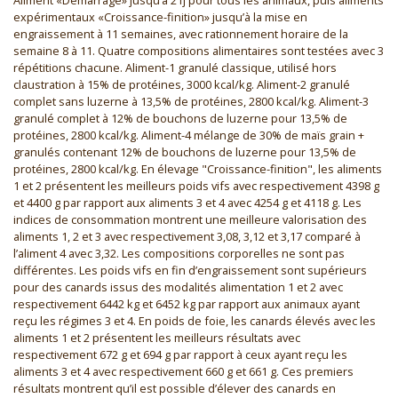
expérimentaux «Croissance-finition» jusqu’à la mise en
engraissement à 11 semaines, avec rationnement horaire de la
semaine 8 à 11. Quatre compositions alimentaires sont testées avec 3
répétitions chacune. Aliment-1 granulé classique, utilisé hors
claustration à 15% de protéines, 3000 kcal/kg. Aliment-2 granulé
complet sans luzerne à 13,5% de protéines, 2800 kcal/kg. Aliment-3
granulé complet à 12% de bouchons de luzerne pour 13,5% de
protéines, 2800 kcal/kg. Aliment-4 mélange de 30% de maïs grain +
granulés contenant 12% de bouchons de luzerne pour 13,5% de
protéines, 2800 kcal/kg. En élevage "Croissance-finition", les aliments
1 et 2 présentent les meilleurs poids vifs avec respectivement 4398 g
et 4400 g par rapport aux aliments 3 et 4 avec 4254 g et 4118 g. Les
indices de consommation montrent une meilleure valorisation des
aliments 1, 2 et 3 avec respectivement 3,08, 3,12 et 3,17 comparé à
l’aliment 4 avec 3,32. Les compositions corporelles ne sont pas
différentes. Les poids vifs en fin d’engraissement sont supérieurs
pour des canards issus des modalités alimentation 1 et 2 avec
respectivement 6442 kg et 6452 kg par rapport aux animaux ayant
reçu les régimes 3 et 4. En poids de foie, les canards élevés avec les
aliments 1 et 2 présentent les meilleurs résultats avec
respectivement 672 g et 694 g par rapport à ceux ayant reçu les
aliments 3 et 4 avec respectivement 660 g et 661 g. Ces premiers
résultats montrent qu’il est possible d’élever des canards en