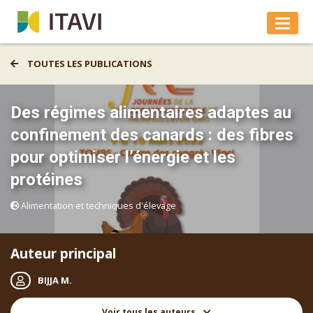
TOUTES LES PUBLICATIONS
Des régimes alimentaires adaptes au
confinement des canards : des fibres
pour optimiser l’énergie et les
protéines
Alimentation et techniques d'élevage
Auteur principal
BIJJA M.
Voir tous les auteurs