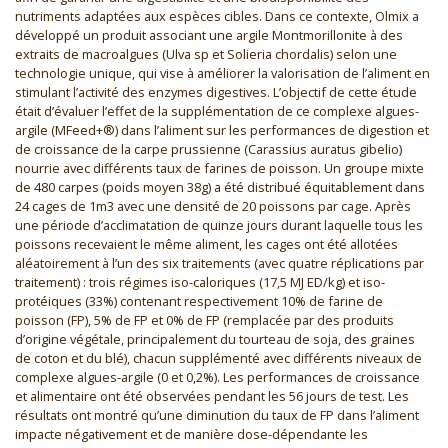
nutriments adaptées aux espèces cibles. Dans ce contexte, Olmix a
développé un produit associant une argile Montmorillonite à des
extraits de macroalgues (Ulva sp et Solieria chordalis) selon une
technologie unique, qui vise à améliorer la valorisation de l’aliment en
stimulant l’activité des enzymes digestives. L’objectif de cette étude
était d’évaluer l’effet de la supplémentation de ce complexe algues-
argile (MFeed+®) dans l’aliment sur les performances de digestion et
de croissance de la carpe prussienne (Carassius auratus gibelio)
nourrie avec différents taux de farines de poisson. Un groupe mixte
de 480 carpes (poids moyen 38g) a été distribué équitablement dans
24 cages de 1m3 avec une densité de 20 poissons par cage. Après
une période d’acclimatation de quinze jours durant laquelle tous les
poissons recevaient le même aliment, les cages ont été allotées
aléatoirement à l’un des six traitements (avec quatre réplications par
traitement) : trois régimes iso-caloriques (17,5 MJ ED/kg) et iso-
protéiques (33%) contenant respectivement 10% de farine de
poisson (FP), 5% de FP et 0% de FP (remplacée par des produits
d’origine végétale, principalement du tourteau de soja, des graines
de coton et du blé), chacun supplémenté avec différents niveaux de
complexe algues-argile (0 et 0,2%). Les performances de croissance
et alimentaire ont été observées pendant les 56 jours de test. Les
résultats ont montré qu’une diminution du taux de FP dans l’aliment
impacte négativement et de manière dose-dépendante les