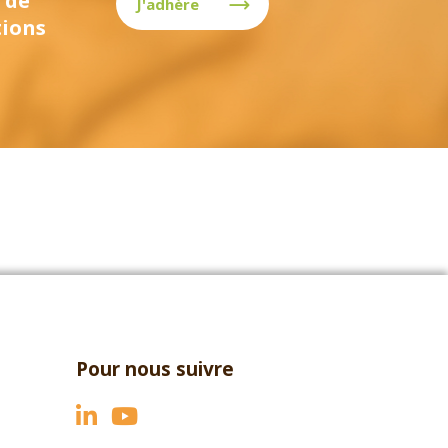
 de
J'adhère
tions
Pour nous suivre