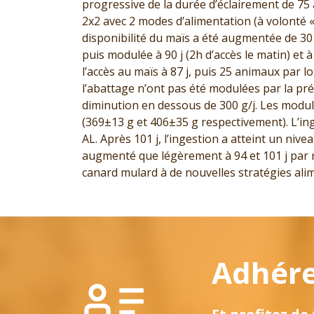
progressive de la durée d’éclairement de 75 à
2x2 avec 2 modes d’alimentation (à volonté «
disponibilité du maïs a été augmentée de 30 
puis modulée à 90 j (2h d’accès le matin) et à
l’accès au maïs à 87 j, puis 25 animaux par l
l’abattage n’ont pas été modulées par la pr
diminution en dessous de 300 g/j. Les modul
(369±13 g et 406±35 g respectivement). L’in
AL. Après 101 j, l’ingestion a atteint un niv
augmenté que légèrement à 94 et 101 j par ra
canard mulard à de nouvelles stratégies alim
Adhérez