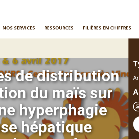
NOS SERVICES
RESSOURCES
FILIÈRES EN CHIFFRES
T
s de distribution
Ar
tion du maïs sur
A
une hyperphagie
ose hépatique