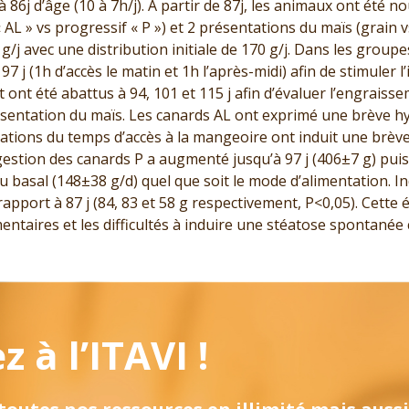
 86j d’âge (10 à 7h/j). A partir de 87j, les animaux ont été 
 AL » vs progressif « P ») et 2 présentations du maïs (grain 
g/j avec une distribution initiale de 170 g/j. Dans les group
 97 j (1h d’accès le matin et 1h l’après-midi) afin de stimuler
ot ont été abattus à 94, 101 et 115 j afin d’évaluer l’engrais
ésentation du maïs. Les canards AL ont exprimé une brève hyp
ations du temps d’accès à la mangeoire ont induit une brève
gestion des canards P a augmenté jusqu’à 97 j (406±7 g) pu
eau basal (148±38 g/d) quel que soit le mode d’alimentation. 
pport à 87 j (84, 83 et 58 g respectivement, P<0,05). Cette 
entaires et les difficultés à induire une stéatose spontanée
 à l’ITAVI !