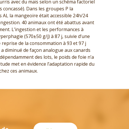
nourris avec du maïs selon un schéma factoriel
vs concassé). Dans les groupes P la
es AL la mangeoire était accessible 24h/24
 l’ingestion. 40 animaux ont été abattus avant
sement. L’ingestion et les performances à
erphagie (570±50 g/j) à 87 j, suivie d’une
 reprise de la consommation à 93 et 97 j
is a diminué de façon analogue aux canards
Indépendamment des lots, le poids de foie n’a
étude met en évidence l’adaptation rapide du
 chez ces animaux.