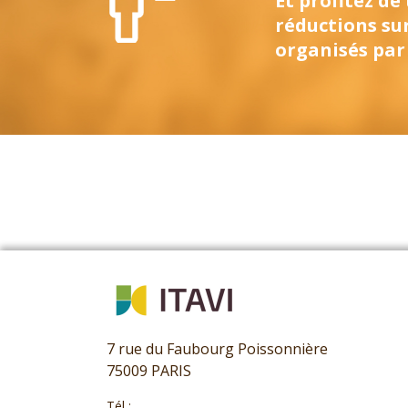
Et profitez de
réductions su
organisés par 
7 rue du Faubourg Poissonnière
75009 PARIS
Tél :