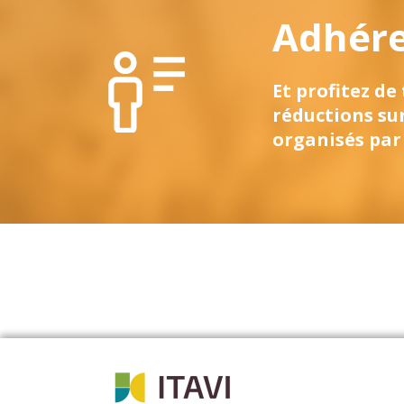
Adhérez
Et profitez de
réductions su
organisés par 