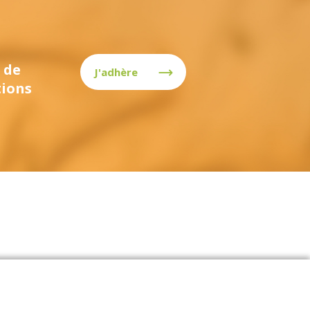
 de
J'adhère
tions