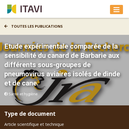
TOUTES LES PUBLICATIONS
Etude expérimentale comparée de la
sensibilité du canard de Barbarie aux
différents sous-groupes de
pneumovirus aviaires isolés de dinde
et de cane.
Santé et hygiène
Type de document
Article scientifique et technique