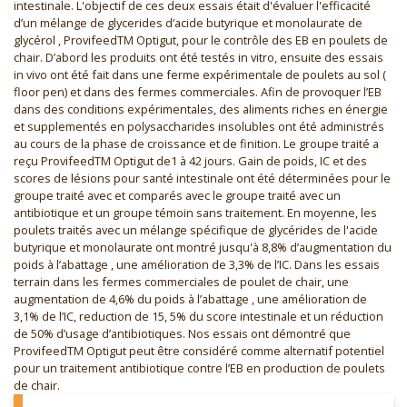
intestinale. L'objectif de ces deux essais était d'évaluer l'efficacité
d’un mélange de glycerides d’acide butyrique et monolaurate de
glycérol , ProvifeedTM Optigut, pour le contrôle des EB en poulets de
chair. D’abord les produits ont été testés in vitro, ensuite des essais
in vivo ont été fait dans une ferme expérimentale de poulets au sol (
floor pen) et dans des fermes commerciales. Afin de provoquer l’EB
dans des conditions expérimentales, des aliments riches en énergie
et supplementés en polysaccharides insolubles ont été administrés
au cours de la phase de croissance et de finition. Le groupe traité a
reçu ProvifeedTM Optigut de1 à 42 jours. Gain de poids, IC et des
scores de lésions pour santé intestinale ont été déterminées pour le
groupe traité avec et comparés avec le groupe traité avec un
antibiotique et un groupe témoin sans traitement. En moyenne, les
poulets traités avec un mélange spécifique de glycérides de l'acide
butyrique et monolaurate ont montré jusqu'à 8,8% d’augmentation du
poids à l’abattage , une amélioration de 3,3% de l’IC. Dans les essais
terrain dans les fermes commerciales de poulet de chair, une
augmentation de 4,6% du poids à l’abattage , une amélioration de
3,1% de l’IC, reduction de 15, 5% du score intestinale et un réduction
de 50% d’usage d’antibiotiques. Nos essais ont démontré que
ProvifeedTM Optigut peut être considéré comme alternatif potentiel
pour un traitement antibiotique contre l’EB en production de poulets
de chair.