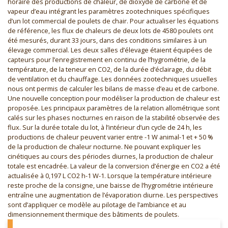
horaire des productions de chaleur, de dioxyde de carbone et de
vapeur d’eau intégrant les paramètres zootechniques spécifiques
d’un lot commercial de poulets de chair. Pour actualiser les équations
de référence, les flux de chaleurs de deux lots de 4580 poulets ont
été mesurés, durant 33 jours, dans des conditions similaires à un
élevage commercial. Les deux salles d’élevage étaient équipées de
capteurs pour l’enregistrement en continu de l’hygrométrie, de la
température, de la teneur en CO2, de la durée d’éclairage, du débit
de ventilation et du chauffage. Les données zootechniques usuelles
nous ont permis de calculer les bilans de masse d’eau et de carbone.
Une nouvelle conception pour modéliser la production de chaleur est
proposée. Les principaux paramètres de la relation allométrique sont
calés sur les phases nocturnes en raison de la stabilité observée des
flux. Sur la durée totale du lot, à l’intérieur d’un cycle de 24 h, les
productions de chaleur peuvent varier entre -1 W animal-1 et + 50 %
de la production de chaleur nocturne. Ne pouvant expliquer les
cinétiques au cours des périodes diurnes, la production de chaleur
totale est encadrée. La valeur de la conversion d’énergie en CO2 a été
actualisée à 0,197 L CO2 h-1 W-1. Lorsque la température intérieure
reste proche de la consigne, une baisse de l’hygrométrie intérieure
entraîne une augmentation de l’évaporation diurne. Les perspectives
sont d’appliquer ce modèle au pilotage de l’ambiance et au
dimensionnement thermique des bâtiments de poulets.