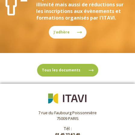
illimité mais aussi de réductions sur
les inscriptions aux évènements et
formations organisés par l'ITAVI.
J'adhère
Tous les documents
7 rue du Faubourg Poissonnière
75009 PARIS
Tél :
01 45 22 62 40