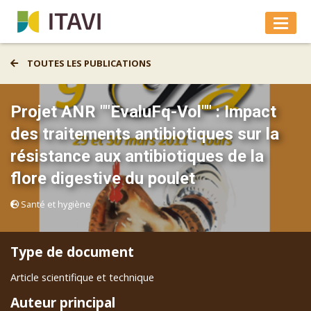
TOUTES LES PUBLICATIONS
Projet ANR ""EvaluFq-Vol"" : Impact
des traitements antibiotiques sur la
résistance aux antibiotiques de la
flore digestive du poulet
Santé et hygiène
Type de document
Article scientifique et technique
Auteur principal