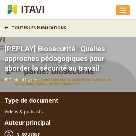
TOUTES LES PUBLICATIONS
[REPLAY] Biosécurité | Quelles
approches pédagogiques pour
aborder la sécurité au travail
Santé et hygiène
Type de document
Vidéos & podcasts
Auteur principal
N. ROUSSET