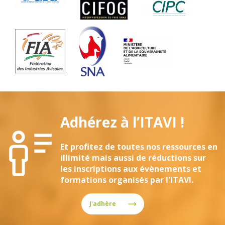
Adhérez à l’ITAVI !
Et profitez de toutes nos ressources en
illimité mais aussi de réductions sur
les inscriptions aux évènements et
formations organisés par l'ITAVI.
J'adhère